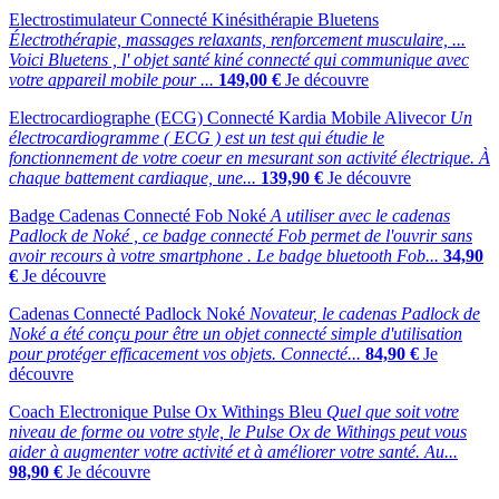
Electrostimulateur Connecté Kinésithérapie Bluetens
Électrothérapie, massages relaxants, renforcement musculaire, ...
Voici Bluetens , l' objet santé kiné connecté qui communique avec
votre appareil mobile pour ...
149,00 €
Je découvre
Electrocardiographe (ECG) Connecté Kardia Mobile Alivecor
Un
électrocardiogramme ( ECG ) est un test qui étudie le
fonctionnement de votre coeur en mesurant son activité électrique. À
chaque battement cardiaque, une...
139,90 €
Je découvre
Badge Cadenas Connecté Fob Noké
A utiliser avec le cadenas
Padlock de Noké , ce badge connecté Fob permet de l'ouvrir sans
avoir recours à votre smartphone . Le badge bluetooth Fob...
34,90
€
Je découvre
Cadenas Connecté Padlock Noké
Novateur, le cadenas Padlock de
Noké a été conçu pour être un objet connecté simple d'utilisation
pour protéger efficacement vos objets. Connecté...
84,90 €
Je
découvre
Coach Electronique Pulse Ox Withings Bleu
Quel que soit votre
niveau de forme ou votre style, le Pulse Ox de Withings peut vous
aider à augmenter votre activité et à améliorer votre santé. Au...
98,90 €
Je découvre