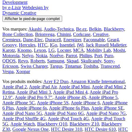
Development
by e-Lixir
Webdesign by
Dynamic Creative
Afficher le pied-de-page complet
Vos marques:
Akashi
,
Audio-Technica
,
Be.ez
,
Belkin
,
Blackberry
,
Bone Collection
,
Brionvega
,
Chinini
,
Corkcase
,
Creative
,
Cremieux
,
Dane-Elec
,
Duracell
,
Energizer
,
Façonnable
,
Gear4
,
Groovy
,
Hercules
,
HTC
,
IGo
,
Issentiel
,
iWi
,
Jack Russell Malletier
,
Karotz
,
Knomo
,
Lexon
,
LG
,
Locster
,
MCA
,
Mobility Lab
,
Moshi
,
Motorola
,
Nelyo
,
Nokia
,
Norêve
,
Parrot
,
Philips
,
Port
,
Puro
,
QDOS
,
Revo
,
Roberts
,
Samsung
,
Skpad
,
Skullcandy
,
Sony-
Ericsson
,
Swiss Charger
,
Targus
,
Tintamar
,
Toshiba
,
Transcend
,
Vespa
,
Xoopar
Vos produits mobiles:
Acer E2 Duo
,
Amazon Kindle International
,
Apple iPad 2
,
Apple iPad Air
,
Apple iPad Mini
,
Apple iPad Mini 2
Retina
,
Apple iPad Mini 3
,
Apple iPad Mini 4
,
Apple iPad Pro
12.9"
,
Apple iPad Pro 9.7"
,
Apple iPhone 4S
,
Apple iPhone 5
,
Apple iPhone 5C
,
Apple iPhone 5S
,
Apple iPhone 6
,
Apple iPhone
6 Plus
,
Apple iPhone 6s
,
Apple iPhone 6s Plus
,
Apple iPhone SE
,
Apple iPod Nano 5G
,
Apple iPod Nano 6G
,
Apple iPod Nano 7G
,
Apple IPod Shuffle 4G
,
Apple iPod Touch 4G
,
Apple iPod Touch
5G
,
Apple Watch
,
Blackberry Q10
,
Blackberry Z10
,
Blackberry
Z30
,
Google Nexus One
,
HTC Desire 310
,
HTC Desire 610
,
HTC