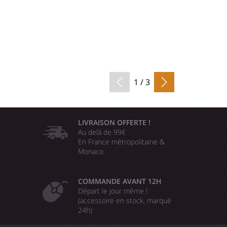
1 / 3
LIVRAISON OFFERTE !
Au delà de 99€
En France métropolitaine &
Monaco
COMMANDE AVANT 12H
Départ le jour même !
(accessoire en stock, marqué
24h)