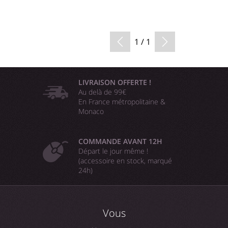
1 / 1
LIVRAISON OFFERTE !
Au delà de 99€
En France métropolitaine &
Monaco
COMMANDE AVANT 12H
Départ le jour même !
(accessoire en stock, marqué
24h)
Vous