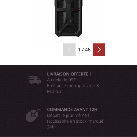
1 / 46
LIVRAISON OFFERTE !
Au delà de 99€
En France métropolitaine &
Monaco
COMMANDE AVANT 12H
Départ le jour même !
(accessoire en stock, marqué
24h)