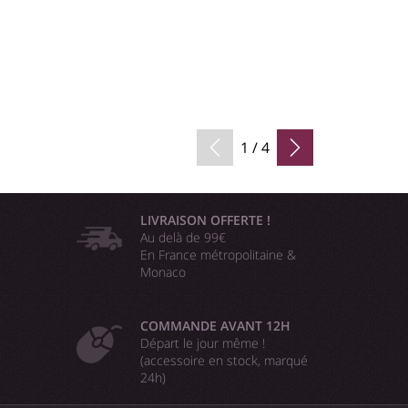
1 / 4
LIVRAISON OFFERTE !
Au delà de 99€
En France métropolitaine &
Monaco
COMMANDE AVANT 12H
Départ le jour même !
(accessoire en stock, marqué
24h)