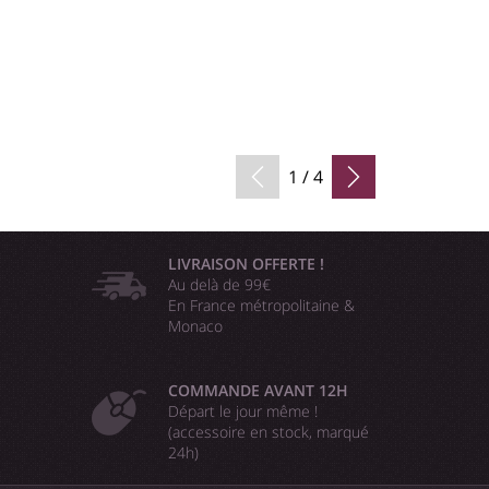
1 / 4
LIVRAISON OFFERTE !
Au delà de 99€
En France métropolitaine &
Monaco
COMMANDE AVANT 12H
Départ le jour même !
(accessoire en stock, marqué
24h)