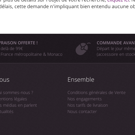
délais, cette demande n'impliquant bien entendu aucune obl
VRAISON OFFERTE !
COMMANDE AVAN
 delà de 99€
Départ le jour même
 France métropolitaine & Monaco
(accessoire en stoc
ous
Ensemble
i sommes-nous ?
Conditions générales de Vente
ntions légales
Nos engagements
s médias en parlent
Nos tarifs de livraison
tualités
Nous contacter