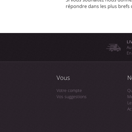
répondre dans les plus brefs 
LI
Au
En
Vous
N
Votre compte
Qu
Vos suggestions
Me
Le
Ac