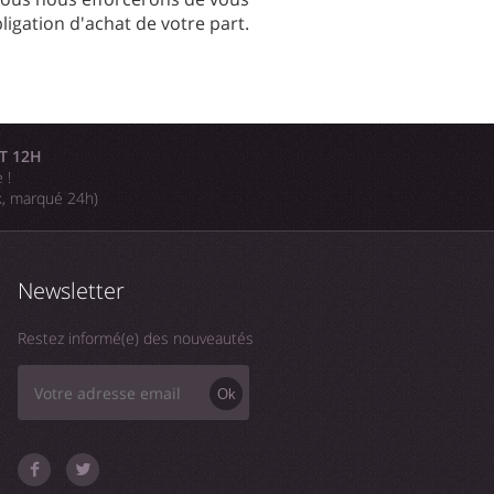
igation d'achat de votre part.
T 12H
 !
k, marqué 24h)
Newsletter
Restez informé(e) des nouveautés
Ok