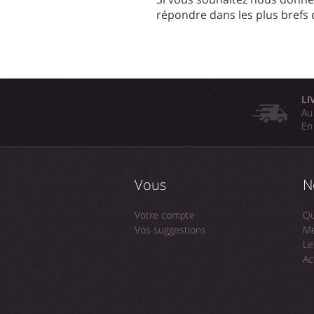
répondre dans les plus brefs 
LI
Au
En
Vous
N
Votre compte
Qu
Vos suggestions
Me
Le
Ac