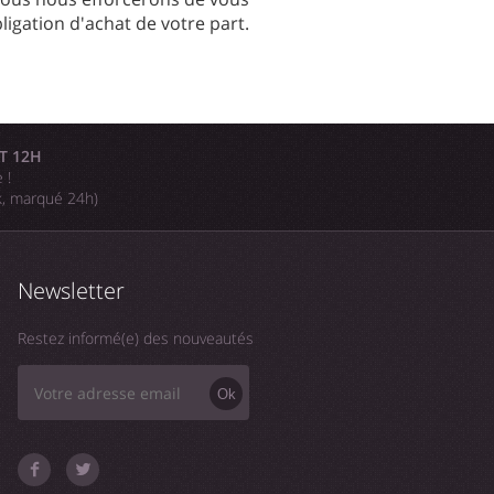
igation d'achat de votre part.
T 12H
 !
k, marqué 24h)
Newsletter
Restez informé(e) des nouveautés
Ok