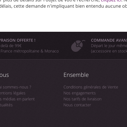
délais, cette demande n'impliquant bien entendu aucune obl
VRAISON OFFERTE !
COMMANDE AVAN
 delà de 99€
Départ le jour même
 France métropolitaine & Monaco
(accessoire en stoc
ous
Ensemble
i sommes-nous ?
Conditions générales de Vente
ntions légales
Nos engagements
s médias en parlent
Nos tarifs de livraison
tualités
Nous contacter