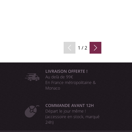
1 / 2
LIVRAISON OFFERTE !
Au delà de 99€
En France métropolitaine &
Monaco
COMMANDE AVANT 12H
Départ le jour même !
(accessoire en stock, marqué
24h)