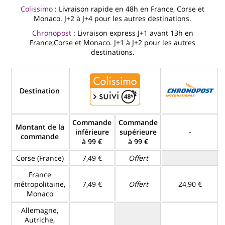
Colissimo
: Livraison rapide en 48h en France, Corse et
Monaco. J+2 à J+4 pour les autres destinations.
Chronopost
: Livraison express J+1 avant 13h en
France,Corse et Monaco. J+1 à J+2 pour les autres
destinations.
Destination
Commande
Commande
Montant de la
inférieure
supérieure
-
commande
à 99 €
à 99 €
Corse (France)
7,49 €
Offert
France
métropolitaine,
7,49 €
Offert
24,90 €
Monaco
Allemagne,
Autriche,