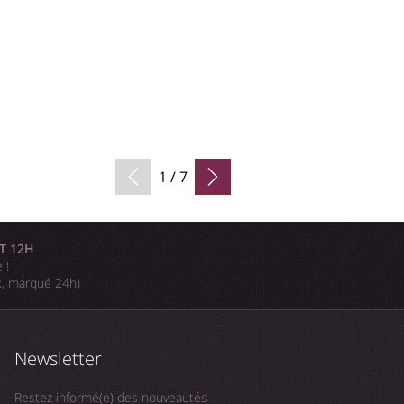
1 / 7
T 12H
 !
k, marqué 24h)
Newsletter
Restez informé(e) des nouveautés