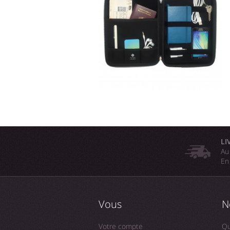
LI
Au
En
Vous
N
Votre compte
Qu