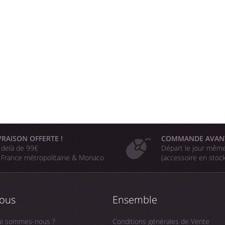
VRAISON OFFERTE !
COMMANDE AVAN
 delà de 99€
Départ le jour même
 France métropolitaine & Monaco
(accessoire en stoc
ous
Ensemble
i sommes-nous ?
Conditions générales de Vente