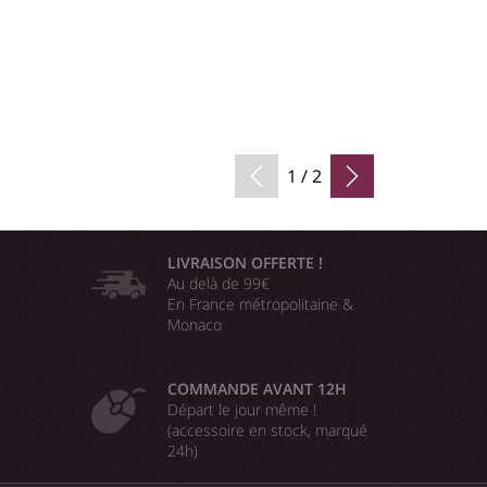
1 / 2
LIVRAISON OFFERTE !
Au delà de 99€
En France métropolitaine &
Monaco
COMMANDE AVANT 12H
Départ le jour même !
(accessoire en stock, marqué
24h)