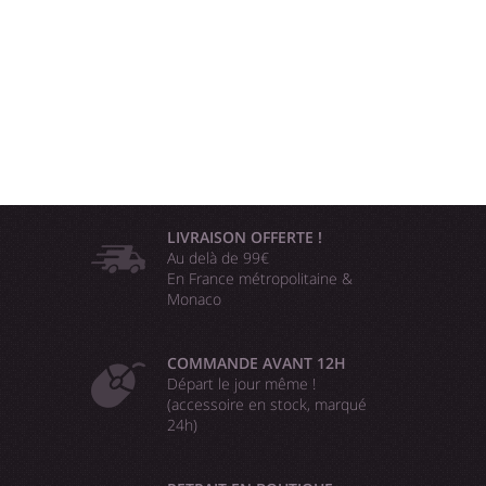
LIVRAISON OFFERTE !
Au delà de 99€
En France métropolitaine &
Monaco
COMMANDE AVANT 12H
Départ le jour même !
(accessoire en stock, marqué
24h)