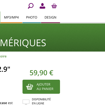
MP3/MP4
PHOTO
DESIGN
UMÉRIQUES
soire
.9"
59,90 €
AJOUTER
AU PANIER
DISPONIBILITÉ
ncase
est
EN LIGNE