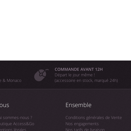
COMMANDE AVANT 12H
Départ le jour même !
ne & Monaco
(accessoire en stock, marqué 24h)
ous
Ensemble
i sommes-nous ?
Conditions générales de Vente
utique Access&Go
Nos engagements
ntions légales
Nos tarifs de livraison