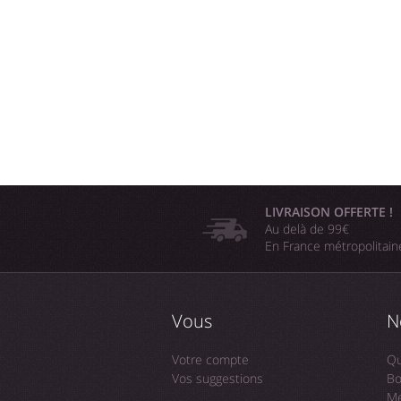
LIVRAISON OFFERTE !
Au delà de 99€
En France métropolitai
Vous
N
Votre compte
Qu
Vos suggestions
Bo
Me