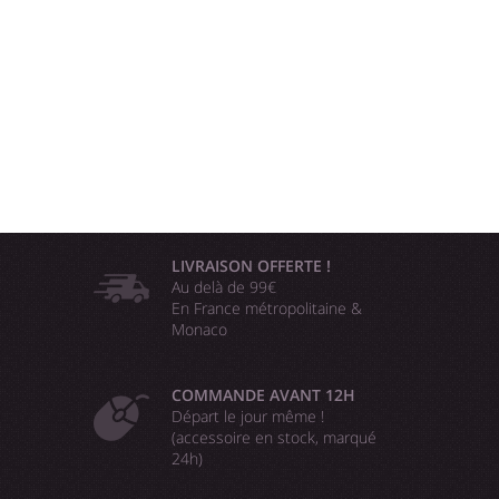
LIVRAISON OFFERTE !
Au delà de 99€
En France métropolitaine &
Monaco
COMMANDE AVANT 12H
Départ le jour même !
(accessoire en stock, marqué
24h)