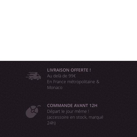
LIVRAISON OFFERTE !
Au delà de 99€
En France métropolitaine &
Monaco
COMMANDE AVANT 12H
Départ le jour même !
(accessoire en stock, marqué
24h)