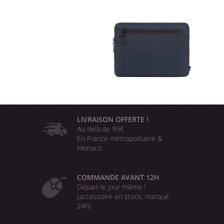
LIVRAISON OFFERTE !
Au delà de 99€
En France métropolitaine &
Monaco
COMMANDE AVANT 12H
Départ le jour même !
(accessoire en stock, marqué
24h)