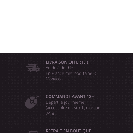
LIVRAISON OFFERTE !
Au delà de 99€
En France métropolitaine &
Monaco
COMMANDE AVANT 12H
Départ le jour même !
(accessoire en stock, marqué
24h)
RETRAIT EN BOUTIQUE