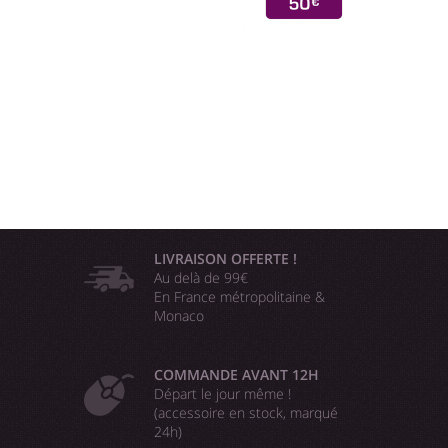
LIVRAISON OFFERTE !
Au delà de 99€
En France métropolitaine &
Monaco
COMMANDE AVANT 12H
Départ le jour même !
(accessoire en stock, marqué
24h)