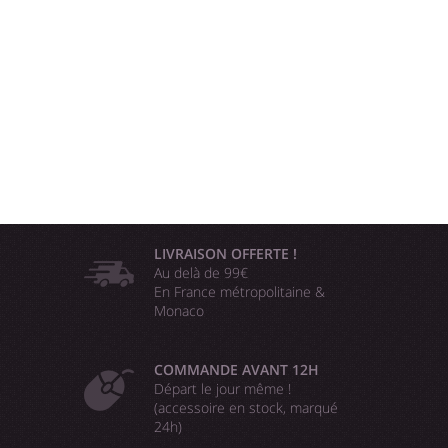
LIVRAISON OFFERTE !
Au delà de 99€
En France métropolitaine &
Monaco
COMMANDE AVANT 12H
Départ le jour même !
(accessoire en stock, marqué
24h)