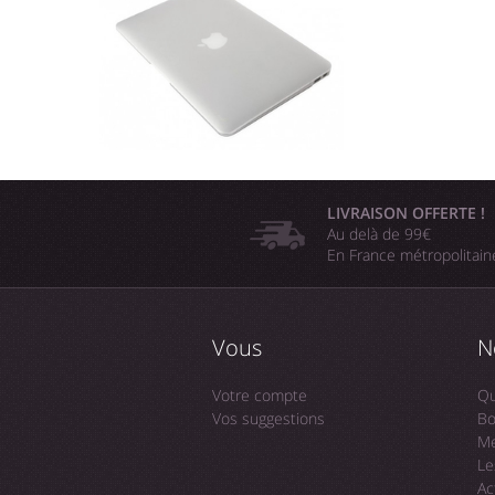
LIVRAISON OFFERTE !
Au delà de 99€
En France métropolitai
Vous
N
Votre compte
Qu
Vos suggestions
Bo
Me
Le
Ac