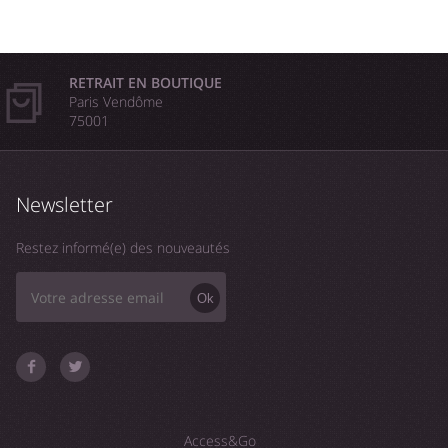
RETRAIT EN BOUTIQUE
Paris Vendôme
75001
Newsletter
Restez informé(e) des nouveautés
Ok
Access&Go