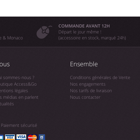
COMMANDE AVANT 12H
Départ le jour même !
ne & Monaco
(accessoire en stock, marqué 24h)
ous
Ensemble
i sommes-nous ?
Conditions générales de Vente
utique Access&Go
Nos engagements
ntions légales
Nos tarifs de livraison
s médias en parlent
Nous contacter
tualités
Paiement sécurisé