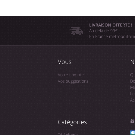
LIVRAISON OFFERTE !
Au delà de 99€
En France métropolitai
Vous
N
Votre compte
Qu
Vos suggestions
Bo
Me
Le
Ac
Catégories
Téléphonie