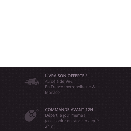
LIVRAISON OFFERTE !
Au delà de 99€
En France métropolitaine &
Monaco
COMMANDE AVANT 12H
Départ le jour même !
(accessoire en stock, marqué
24h)