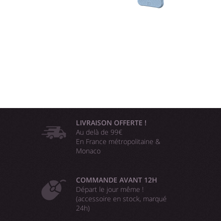
LIVRAISON OFFERTE !
Au delà de 99€
En France métropolitaine &
Monaco
COMMANDE AVANT 12H
Départ le jour même !
(accessoire en stock, marqué
24h)