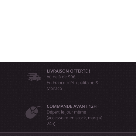
LIVRAISON OFFERTE !
Au delà de 99€
En France métropolitaine &
Monaco
COMMANDE AVANT 12H
Départ le jour même !
(accessoire en stock, marqué
24h)