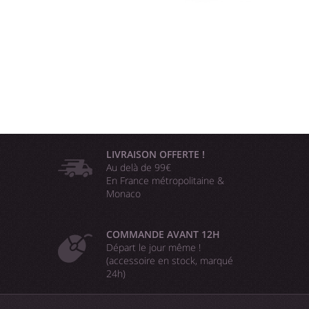
LIVRAISON OFFERTE !
Au delà de 99€
En France métropolitaine &
Monaco
COMMANDE AVANT 12H
Départ le jour même !
(accessoire en stock, marqué
24h)