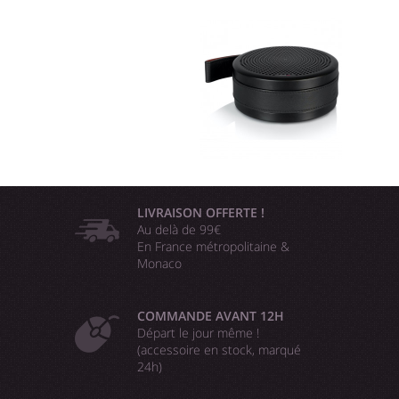
LIVRAISON OFFERTE !
Au delà de 99€
En France métropolitaine &
Monaco
COMMANDE AVANT 12H
Départ le jour même !
(accessoire en stock, marqué
24h)