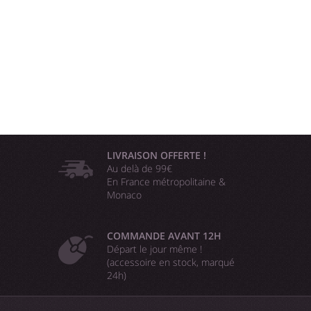
LIVRAISON OFFERTE !
Au delà de 99€
En France métropolitaine &
Monaco
COMMANDE AVANT 12H
Départ le jour même !
(accessoire en stock, marqué
24h)