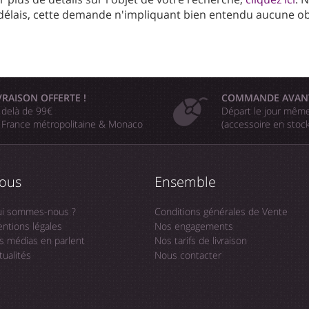
délais, cette demande n'impliquant bien entendu aucune obl
VRAISON OFFERTE !
COMMANDE AVAN
 delà de 99€
Départ le jour même
 France métropolitaine & Monaco
(accessoire en stoc
ous
Ensemble
i sommes-nous ?
Conditions générales de Vente
ntions légales
Nos engagements
s médias en parlent
Nos tarifs de livraison
tualités
Nous contacter