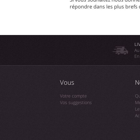
répondre dans les plus brefs 
LI
Au
En
Vous
N
Votre compte
Qu
Vos suggestions
Me
Le
Ac