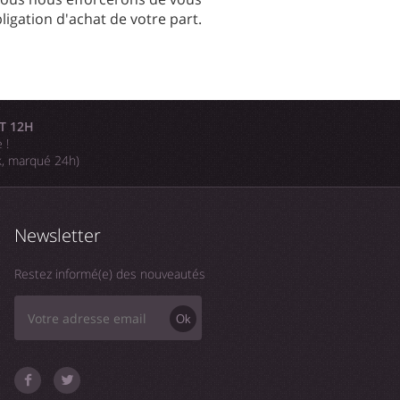
igation d'achat de votre part.
T 12H
 !
k, marqué 24h)
Newsletter
Restez informé(e) des nouveautés
Ok