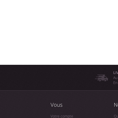
LI
Au
En
Vous
N
Votre compte
Qu