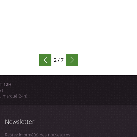
2 / 7
T 12H
 !
k, marqué 24h)
Newsletter
Restez informé(e) des nouveautés