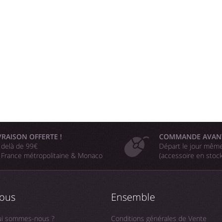
VRAISON OFFERTE !
COMMANDE AVAN
 delà de 99€
Départ le jour même
 France métropolitaine & Monaco
(accessoire en stoc
ous
Ensemble
i sommes-nous ?
Conditions générales de Vente