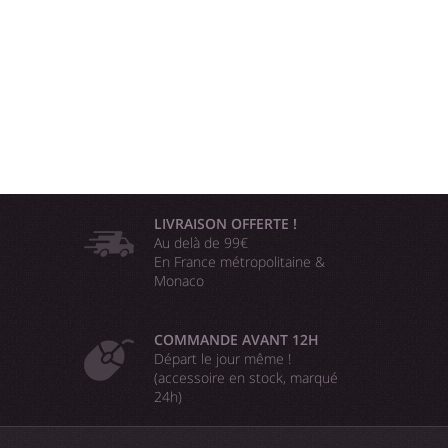
LIVRAISON OFFERTE !
Au delà de 99€
En France métropolitaine &
Monaco
COMMANDE AVANT 12H
Départ le jour même !
(accessoire en stock, marqué
24h)