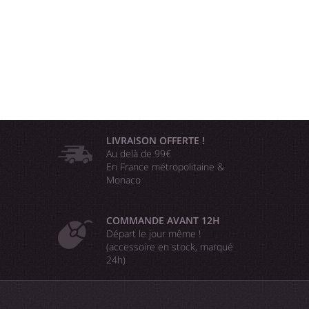
LIVRAISON OFFERTE !
Au delà de 99€
En France métropolitaine &
Monaco
COMMANDE AVANT 12H
Départ le jour même !
(accessoire en stock, marqué
24h)