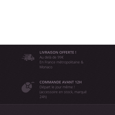
LIVRAISON OFFERTE !
Au delà de 99€
En France métropolitaine &
Monaco
COMMANDE AVANT 12H
Départ le jour même !
(accessoire en stock, marqué
24h)