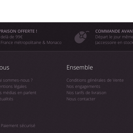
VRAISON OFFERTE !
COMMANDE AVAN
 delà de 99€
Départ le jour même
 France métropolitaine & Monaco
(accessoire en stoc
ous
Ensemble
i sommes-nous ?
Conditions générales de Vente
ntions légales
Nos engagements
s médias en parlent
Nos tarifs de livraison
tualités
Nous contacter
Paiement sécurisé