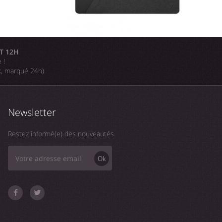
T 12H
 !
k, marqué 24h)
Newsletter
Restez informé(e) des nouveautés
Ok