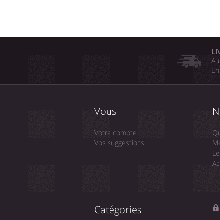
LI
Au
En
Vous
N
Votre compte
Qu
Vos suggestions
Me
Le
Ac
Catégories