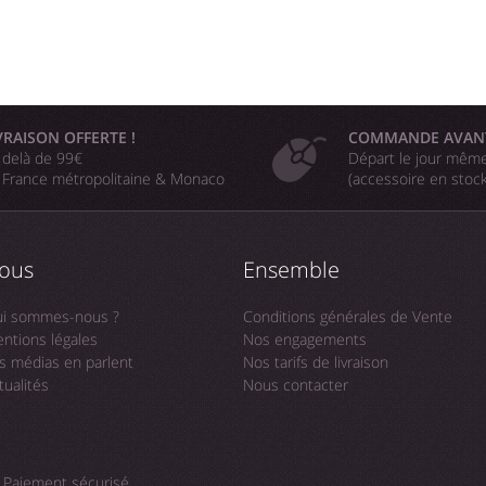
VRAISON OFFERTE !
COMMANDE AVAN
 delà de 99€
Départ le jour même
 France métropolitaine & Monaco
(accessoire en stoc
ous
Ensemble
i sommes-nous ?
Conditions générales de Vente
ntions légales
Nos engagements
s médias en parlent
Nos tarifs de livraison
tualités
Nous contacter
Paiement sécurisé