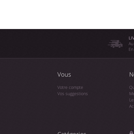
LI
Au
En
Vous
N
Votre compte
Qu
Vos suggestions
Me
Le
Ac