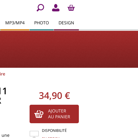
MP3/MP4
PHOTO
DESIGN
ire
11
34,90 €
R
AJOUTER
AU PANIER
DISPONIBILITÉ
 une