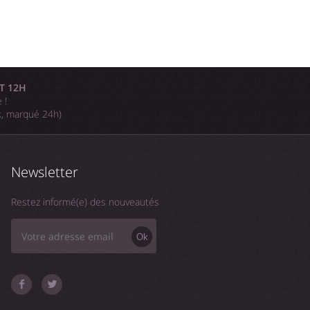
T 12H
 !
k, marqué 24h)
Newsletter
Restez informé(e) des nouveautés
Ok