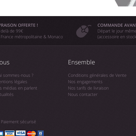
VRAISON OFFERTE !
COMMANDE AVAN
 delà de 99€
Départ le jour même
 France métropolitaine & Monaco
(accessoire en stoc
ous
Ensemble
i sommes-nous ?
Conditions générales de Vente
ntions légales
Nos engagements
s médias en parlent
Nos tarifs de livraison
tualités
Nous contacter
Paiement sécurisé