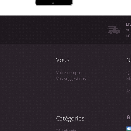
LI
Au
En
Vous
N
Votre compte
Qu
Vos suggestions
Me
Le
Ac
Catégories
Téléphonie