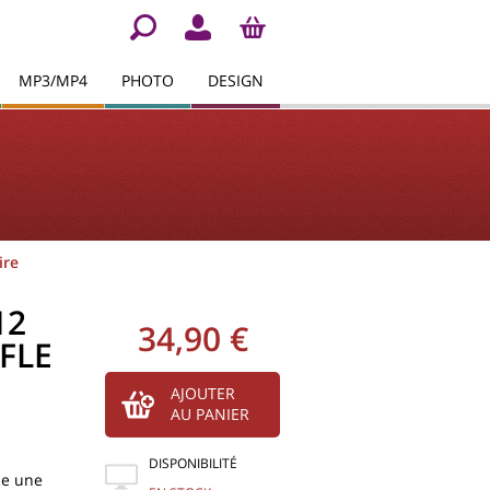
MP3/MP4
PHOTO
DESIGN
ire
12
34,90 €
FLE
AJOUTER
AU PANIER
DISPONIBILITÉ
e une