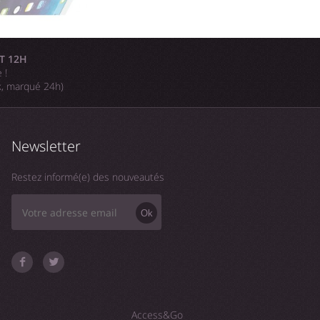
T 12H
 !
k, marqué 24h)
Newsletter
Restez informé(e) des nouveautés
Ok
Access&Go