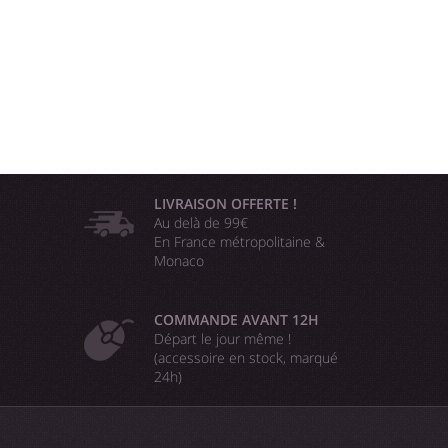
LIVRAISON OFFERTE !
Au delà de 99€
En France métropolitaine &
Monaco
COMMANDE AVANT 12H
Départ le jour même !
(accessoire en stock, marqué
24h)