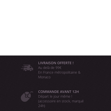
LIVRAISON OFFERTE !
Au delà de 99€
En France métropolitaine &
Monaco
COMMANDE AVANT 12H
Départ le jour même !
(accessoire en stock, marqué
24h)