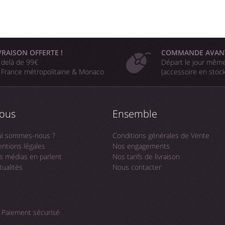
VRAISON OFFERTE !
COMMANDE AVAN
 delà de 99€
Départ le jour même
 France métropolitaine & Monaco
(accessoire en stoc
ous
Ensemble
i sommes-nous ?
Conditions générales de Vente
ntions légales
Nos engagements
s médias en parlent
Nos tarifs de livraison
tualités
Nous contacter
Paiement sécurisé