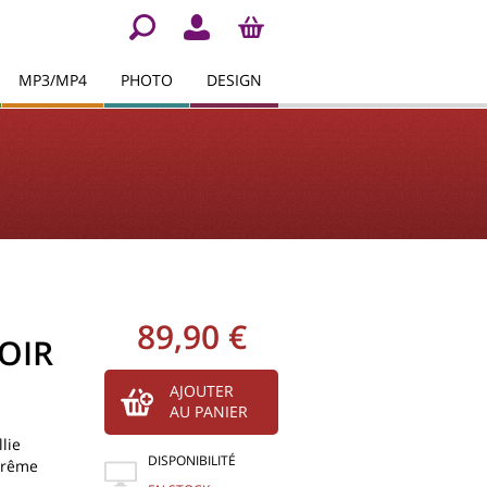
MP3/MP4
PHOTO
DESIGN
89,90 €
OIR
AJOUTER
AU PANIER
llie
DISPONIBILITÉ
xtrême