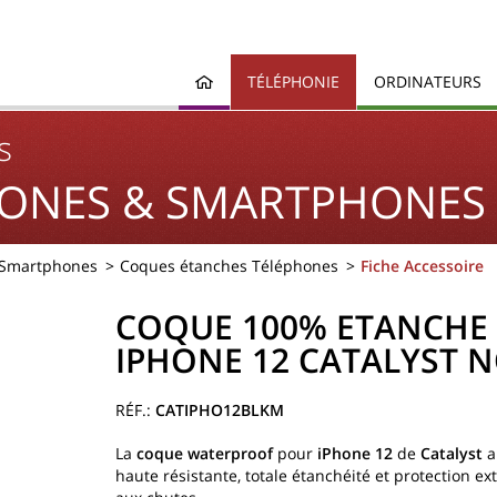
TÉLÉPHONIE
ORDINATEURS
s
ONES & SMARTPHONES
 Smartphones
Coques étanches Téléphones
Fiche Accessoire
COQUE 100% ETANCHE
IPHONE 12 CATALYST N
CATIPHO12BLKM
La
coque w
aterproof
pour
iPhone 12
de
Catalyst
a
haute résistante, totale étanchéité et protection e