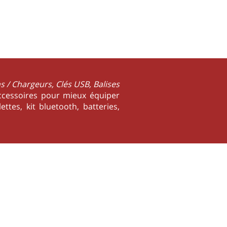
s / Chargeurs, Clés USB, Balises
accessoires pour mieux équiper
ttes, kit bluetooth, batteries,