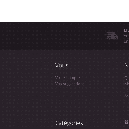
LI
Au
En
Vous
N
Votre compte
Qu
Vos suggestions
Me
Le
Ac
Catégories