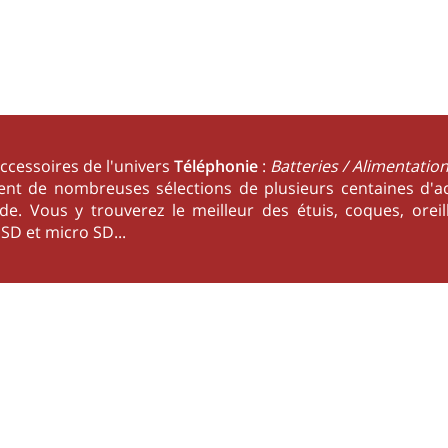
accessoires de l'univers
Téléphonie
:
Batteries / Alimentation
sent de nombreuses sélections de plusieurs centaines d'
. Vous y trouverez le meilleur des étuis, coques, oreille
SD et micro SD...