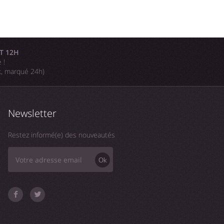
T 12H
 !
k, marqué 24h)
Newsletter
Restez informé(e) des nouveautés
Ok