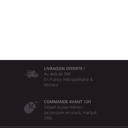
LIVRAISON OFFERTE !
Au delà de 99€
En France métropolitaine &
Monaco
COMMANDE AVANT 12H
Départ le jour même !
(accessoire en stock, marqué
24h)