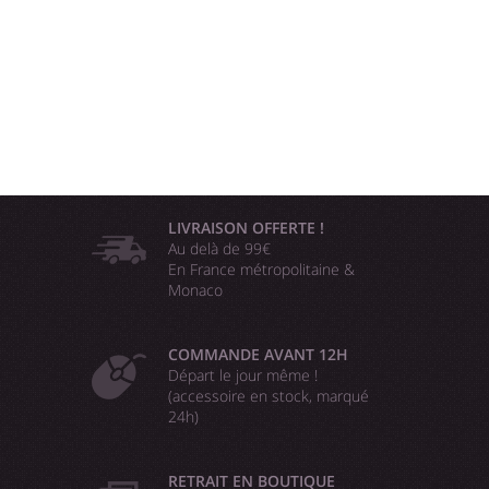
LIVRAISON OFFERTE !
Au delà de 99€
En France métropolitaine &
Monaco
COMMANDE AVANT 12H
Départ le jour même !
(accessoire en stock, marqué
24h)
RETRAIT EN BOUTIQUE