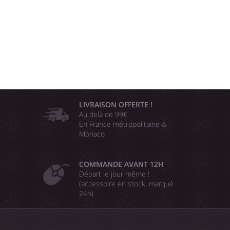
LIVRAISON OFFERTE !
Au delà de 99€
En France métropolitaine &
Monaco
COMMANDE AVANT 12H
Départ le jour même !
(accessoire en stock, marqué
24h)