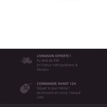
LIVRAISON OFFERTE !
Au delà de 99€
En France métropolitaine &
Monaco
COMMANDE AVANT 12H
Départ le jour même !
(accessoire en stock, marqué
24h)