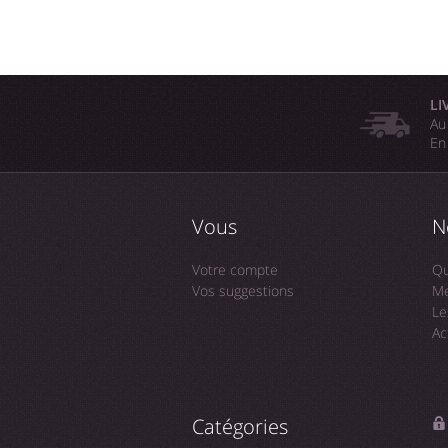
LI
Au
En
Vous
N
Votre compte
Qu
Vos suggestions
Me
Le
Ac
Catégories