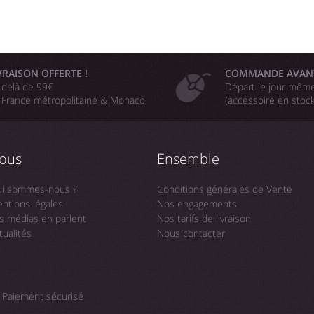
VRAISON OFFERTE !
COMMANDE AVAN
 delà de 99€
Départ le jour même
 France métropolitaine & Monaco
(accessoire en stoc
ous
Ensemble
i sommes-nous ?
Conditions générales de Vente
ntions légales
Nos engagements
s médias en parlent
Nos tarifs de livraison
tualités
Nous contacter
Paiement sécurisé