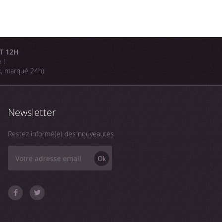
T 12H
 !
k, marqué 24h)
Newsletter
Restez informé(e) des nouveautés
Ok