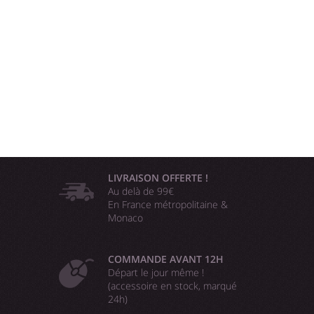
LIVRAISON OFFERTE !
Au delà de 99€
En France métropolitaine &
Monaco
COMMANDE AVANT 12H
Départ le jour même !
(accessoire en stock, marqué
24h)