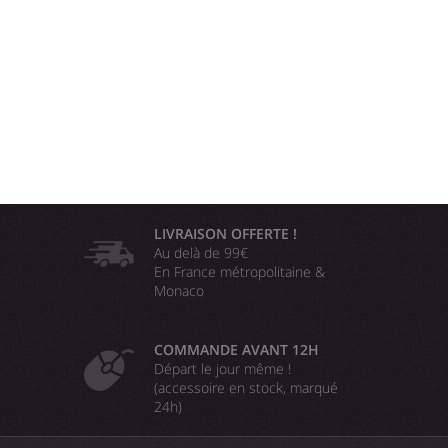
LIVRAISON OFFERTE !
Au delà de 99€
En France métropolitaine &
Monaco
COMMANDE AVANT 12H
Départ le jour même !
(accessoire en stock, marqué
24h)