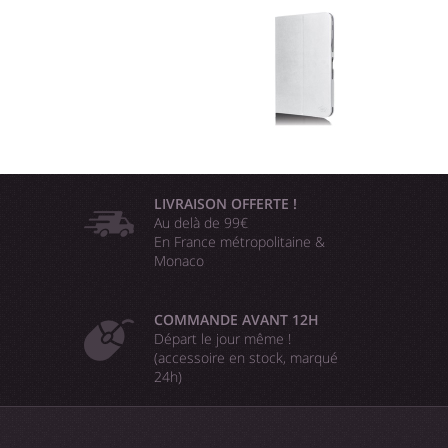
LIVRAISON OFFERTE !
Au delà de 99€
En France métropolitaine &
Monaco
COMMANDE AVANT 12H
Départ le jour même !
(accessoire en stock, marqué
24h)