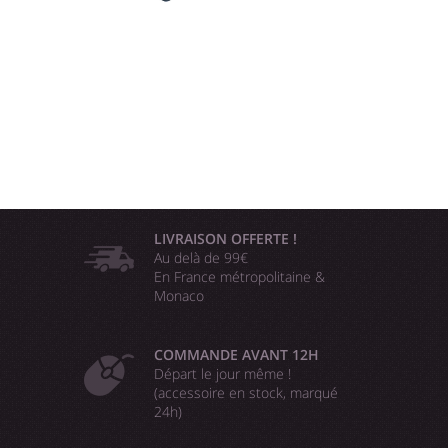
LIVRAISON OFFERTE !
Au delà de 99€
En France métropolitaine &
Monaco
COMMANDE AVANT 12H
Départ le jour même !
(accessoire en stock, marqué
24h)