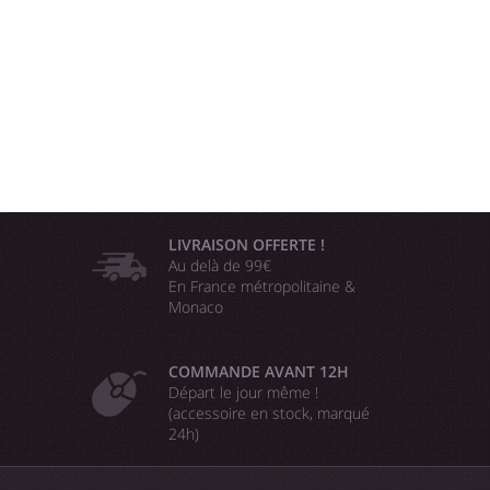
LIVRAISON OFFERTE !
Au delà de 99€
En France métropolitaine &
Monaco
COMMANDE AVANT 12H
Départ le jour même !
(accessoire en stock, marqué
24h)