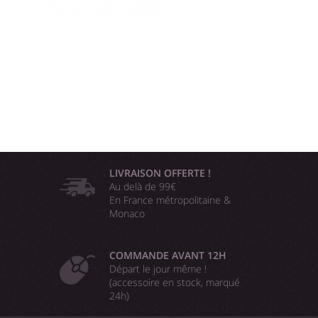
LIVRAISON OFFERTE !
Au delà de 99€
En France métropolitaine &
Monaco
COMMANDE AVANT 12H
Départ le jour même !
(accessoire en stock, marqué
24h)